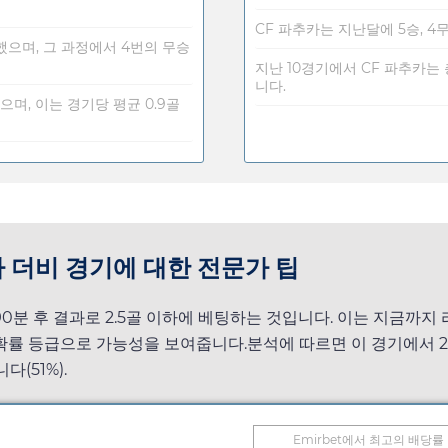
CF 파추카는 지난달에 5승, 4
했으며, 그 과정에서 4번의 무승
지난 10경기에서 CF 파추카는 
니다.
며, 이는 경기당 평균 0.9골
카 더비 경기에 대한 전문가 팁
90분 후 결과로 2.5골 이하에 베팅하는 것입니다. 이는 지금까지
 확률 등급으로 가능성을 보여줍니다.분석에 따르면 이 경기에서
2
다(51%).
Emirbet
에서 최고의 배당률