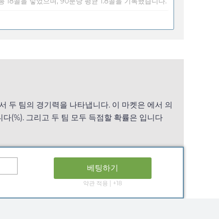
총 18골을 넣었으며, 90분당 평균 1.8골을 기록했습니다.
에서 두 팀의 경기력을 나타냅니다. 이 마켓은
에서
의
(%). 그리고 두 팀 모두 득점할 확률은 입니다
베팅하기
약관 적용 | +18