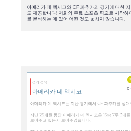
아메리카 데 멕시코와 CF 파추카의 경기에 대한 
도 제공합니다! 저희의 무료 스포츠 픽으로 시작하
를 분석하는 데 있어 어떤 것도 놓치지 않습니다.
경기 성적
0 
아메리카 데 멕시코
아메리카 데 멕시코는 지난 경기에서 CF 파추카를 상대로 
지난 25개월 동안 아메리카 데 멕시코은 15승 7무 3패
보여주고 있는지 보여주었습니다.