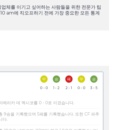
베팅업체를 이기고 싶어하는 사람들을 위한 전문가 팁
:10 am
에 킥오프하기 전에 가장 중요한 모든 통계
무
승
패
무
승
0 - 0
1 - 2
2 - 1
0 - 0
3 - 5
메리카 데 멕시코를 0 - 0로 이겼습니다.
총 9승을 기록했으며 5패를 기록했습니다. 또한 CF 파추
니다.