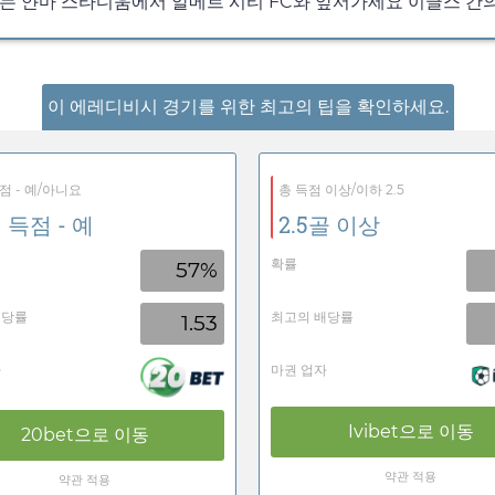
있는 얀마 스타디움에서 알메르 시티 FC와 앞서가세요 이글스 간
이 에레디비시 경기를 위한 최고의 팁을 확인하세요.
점 - 예/아니요
총 득점 이상/이하 2.5
 득점 - 예
2.5골 이상
확률
57%
배당률
최고의 배당률
1.53
자
마권 업자
Ivibet
으로 이동
20bet
으로 이동
약관 적용
약관 적용