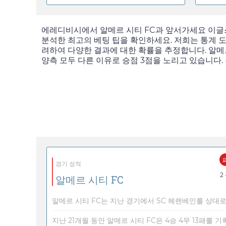
에레디비시에서 알메르 시티 FC과 앞서가세요 이글스
분석한 최고의 베팅 팁을 확인하세요. 저희는 통계 
려하여 다양한 결과에 대한 확률을 추정합니다. 알메
양측 모두 다른 이유로 승점 3점을 노리고 있습니다.
경기 성적
2 
알메르 시티 FC
알메르 시티 FC는 지난 경기에서 SC 헤렌베인를 상대로 
지난 21개월 동안 알메르 시티 FC은 4승 4무 13패를 