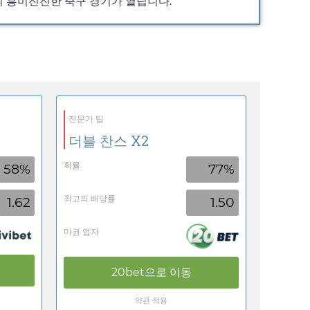
의 흥미진진한 축구 경기가 열립니다.
전문가 팁
더블 찬스 X2
확률
58%
77%
최고의 배당률
1.62
1.50
마권 업자
20bet
으로 이동
약관 적용