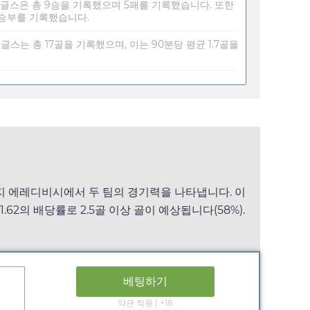
글스은 총 9승을 기록했으며 5패를 기록했습니다. 또한
승부를 기록했습니다.
스는 총 17골을 기록했으며, 이는 90분당 평균 1.7골을
까지 에레디비시에서 두 팀의 경기력을 나타냅니다. 이
1.62
의 배당률로 2.5골 이상 골이 예상됩니다(58%).
베팅하기
약관 적용 | +18