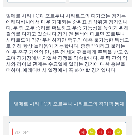
알메르 시티 FC과 포르투나 시타르드의 다가오는 경기는
에레디비시에서 매우 기대되는 순위표 최상위권 경기입니
다. 두 팀 모두 승리를 확보하고 우승 가능성을 높이기 위해
결의를 다지고 있습니다.경기 전 분석에 따르면 포르투나
시타르드이 약간 우세하지만 축구의 예측 불가능한 특성으
로 인해 항상 놀라움이 가능합니다. 종종 ""이라고 불리는
이 두 축구 거인의 만남은 전 세계 팬들에게 주목을 받고 있
으며 경기장에서 치열한 경쟁을 약속합니다. 두 팀 간의 역
사와 라이벌 관계는
수요일
에 열리는 경기에 대한 흥분을
더하며, 에레디비시 일정에서 꼭 봐야 할 경기입니다.
알메르 시티 FC와 포르투나 시타르드의 경기력 통계
패
무
패
패
무
경기 성적