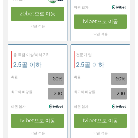
마권 업자
20bet
으로 이동
Ivibet
으로 이동
약관 적용
약관 적용
총 득점 이상/이하 2.5
전문가 팁
2.5골 이하
2.5골 이하
확률
확률
60%
60%
최고의 배당률
최고의 배당률
2.10
2.10
마권 업자
마권 업자
Ivibet
으로 이동
Ivibet
으로 이동
약관 적용
약관 적용