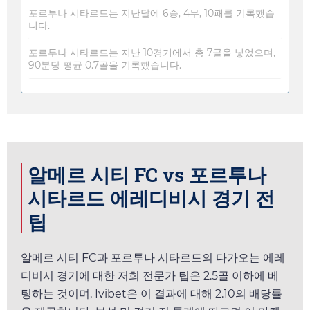
포르투나 시타르드는 지난달에 6승, 4무, 10패를 기록했습
니다.
포르투나 시타르드는 지난 10경기에서 총 7골을 넣었으며,
90분당 평균 0.7골을 기록했습니다.
알메르 시티 FC vs 포르투나
시타르드 에레디비시 경기 전
팁
알메르 시티 FC과 포르투나 시타르드의 다가오는 에레
디비시 경기에 대한 저희 전문가 팁은 2.5골 이하에 베
팅하는 것이며,
Ivibet
은 이 결과에 대해
2.10
의 배당률