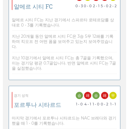
알메르 시티 FC
0 - 3
0 - 0
2 - 1
5 - 0
2 - 2
알메르 시티 FC는 지난 경기에서 스파르타 로테르담를 상
대로 0 - 3를 기록했습니다.
지난 20개월 동안 알메르 시티 FC은 3승 5무 12패를 기록
하며 킥오프 전 어떤 폼을 보여주고 있는지 보여주었습니
다.
지난 10경기에서 알메르 시티 FC는 총 7골을 기록했으며,
이는 경기당 평균 0.7골입니다. 반면 알메르 시티 FC는 7골
을 실점했습니다.
승
패
승
패
무
경기 성적
포르투나 시타르드
1 - 0
4 - 1
1 - 0
0 - 2
1 - 1
마지막 경기에서 포르투나 시타르드는 NAC 브레다와 경기
했을 때 1 - 0를 기록했습니다.