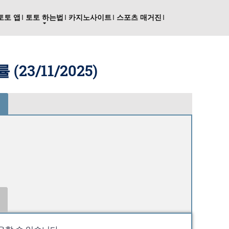
토토 앱
토토 하는법
카지노사이트
스포츠 매거진
 (
23/11/2025
)