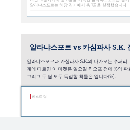
알라냐스포르는 해당 경기에서 총 1골을 실점했습니다.
알라냐스포르 vs 카심파사 S.K.
알라냐스포르과 카심파사 S.K.의 다가오는 수퍼리그
계에 따르면 이 마켓은
일요일
킥오프 전에 %의 확률
그리고 두 팀 모두 득점할 확률은 입니다(%).
베스트 팁