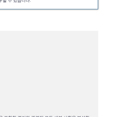
우할 수 있습니다.