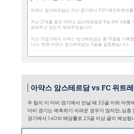
아약스 암스테르담는 지난 경기에서 PSV 에인트호번를 상
지난 21개월 동안 아약스 암스테르담은 9승 8무 4패를
보여주고 있는지 보여주었습니다.
지난 10경기에서 아약스 암스테르담는 총 19골을 기록했으
니다. 반면 아약스 암스테르담는 6골을 실점했습니다.
아약스 암스테르담 vs FC 위트
두 팀이 이 더비 경기에서 만날 때 3.5골 이하 마
더비 경기는 예측하기 어려운 경우가 많지만, 심층 분
경기에서
1.40
의 배당률로 2.5골 이상 골이 예상됩니다