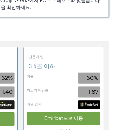
uijff ArenA에서 FC 위트레흐트와 맞붙습니다.
팁을 확인하세요.
전문가 팁
3.5골 이하
확률
62%
60%
최고의 배당률
1.40
1.87
마권 업자
Emirbet
으로 이동