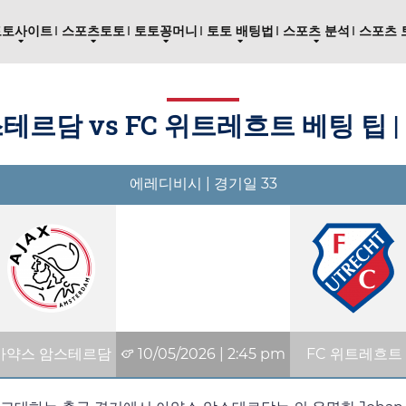
토토사이트
스포츠토토
토토꽁머니
토토 배팅법
스포츠 분석
스포츠 
테르담 vs FC 위트레흐트 베팅 팁 |
에레디비시 | 경기일 33
아약스 암스테르담
10/05/2026
|
2:45 pm
FC 위트레흐트