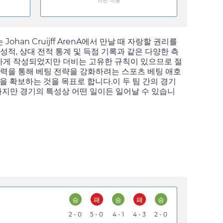
약관 적용
han Cruijff ArenA에서 만날 때 자랑할 권리를
성적, 상대 전적 통계 및 득점 기록과 같은 다양한 측
중하게 작성되었지만 더비는 고유한 규칙이 있으므로 절
찰력을 통해 베팅 전략을 강화하려는 스포츠 베팅 애호
을 확보하는 것을 목표로 합니다.이 두 팀 간의 경기
하지만 경기의 특성상 어떤 일이든 일어날 수 있습니
승
패
승
패
승
2 - 0
5 - 0
4 - 1
4 - 3
2 - 0