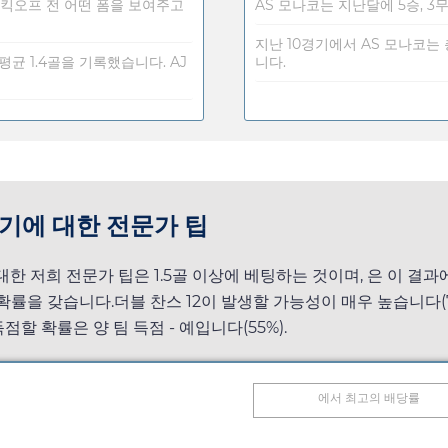
며 킥오프 전 어떤 폼을 보여주고
AS 모나코는 지난달에 5승, 3
지난 10경기에서 AS 모나코는 
평균 1.4골을 기록했습니다. AJ
니다.
 경기에 대한 전문가 팁
대한 저희 전문가 팁은 1.5골 이상에 베팅하는 것이며,
은 이 결과
확률을 갖습니다.더블 찬스 12이 발생할 가능성이 매우 높습니다(
점할 확률은 양 팀 득점 - 예입니다(55%).
에서 최고의 배당률