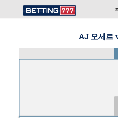
AJ 오세르 