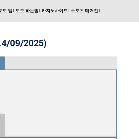
토토 앱
토토 하는법
카지노사이트
스포츠 매거진
14/09/2025
)