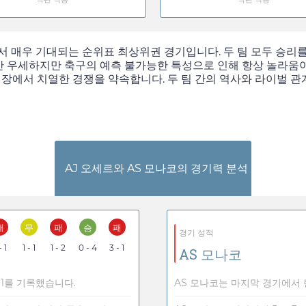
에서 매우 기대되는 순위표 최상위권 경기입니다. 두 팀 모두 승
간 우세하지만 축구의 예측 불가능한 특성으로 인해 항상 놀라움이 
기장에서 치열한 경쟁을 약속합니다. 두 팀 간의 역사와 라이벌 
AJ 오세르와 AS 모나코의 경기력 분석
패
무
패
승
패
경기 성적
- 1
1 - 1
1 - 2
0 - 4
3 - 1
AS 모나코
 1를 기록했습니다.
AS 모나코는 마지막 경기에서 렌