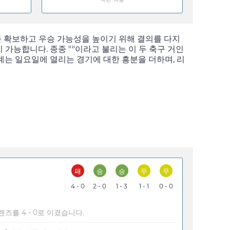
리를 확보하고 우승 가능성을 높이기 위해 결의를 다지
가능합니다. 종종 ""이라고 불리는 이 두 축구 거인
관계는
일요일
에 열리는 경기에 대한 흥분을 더하며, 리
패
승
승
무
무
4 - 0
2 - 0
1 - 3
1 - 1
0 - 0
즈를 4 - 0로 이겼습니다.