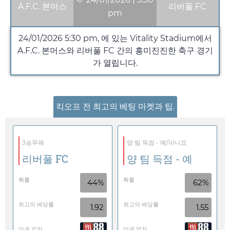
A.F.C. 본머스
리버풀 FC
pm
24/01/2026
5:30 pm
, 에 있는 Vitality Stadium에서
A.F.C. 본머스와 리버풀 FC 간의 흥미진진한 축구 경기
가 열립니다.
킥오프 전 최고의 베팅 마켓과 팁.
3승무패
양 팀 득점 - 예/아니요
리버풀 FC
양 팀 득점 - 예
확률
확률
44%
62%
최고의 배당률
최고의 배당률
1.92
1.55
마권 업자
마권 업자