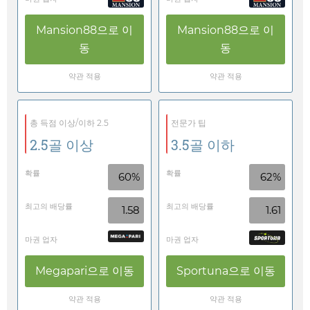
Mansion88
으로 이
Mansion88
으로 이
동
동
약관 적용
약관 적용
총 득점 이상/이하 2.5
전문가 팁
2.5골 이상
3.5골 이하
확률
확률
60%
62%
최고의 배당률
최고의 배당률
1.58
1.61
마권 업자
마권 업자
Megapari
으로 이동
Sportuna
으로 이동
약관 적용
약관 적용