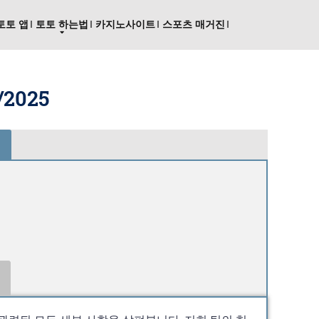
토토 앱
토토 하는법
카지노사이트
스포츠 매거진
/2025