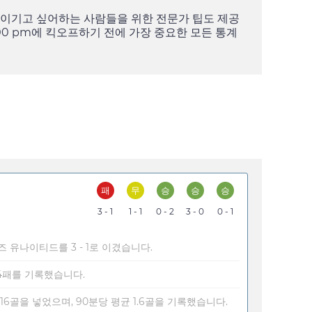
를 이기고 싶어하는 사람들을 위한 전문가 팁도 제공
00 pm
에 킥오프하기 전에 가장 중요한 모든 통계
패
무
승
승
승
3 - 1
1 - 1
0 - 2
3 - 0
0 - 1
 유나이티드를 3 - 1로 이겼습니다.
, 4패를 기록했습니다.
 16골을 넣었으며, 90분당 평균 1.6골을 기록했습니다.