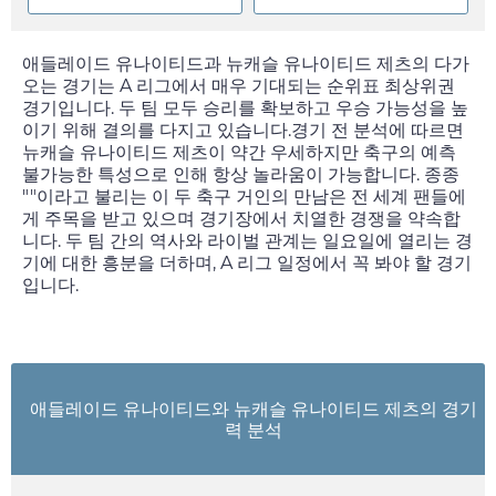
애들레이드 유나이티드과 뉴캐슬 유나이티드 제츠의 다가
오는 경기는 A 리그에서 매우 기대되는 순위표 최상위권
경기입니다. 두 팀 모두 승리를 확보하고 우승 가능성을 높
이기 위해 결의를 다지고 있습니다.경기 전 분석에 따르면
뉴캐슬 유나이티드 제츠이 약간 우세하지만 축구의 예측
불가능한 특성으로 인해 항상 놀라움이 가능합니다. 종종
""이라고 불리는 이 두 축구 거인의 만남은 전 세계 팬들에
게 주목을 받고 있으며 경기장에서 치열한 경쟁을 약속합
니다. 두 팀 간의 역사와 라이벌 관계는
일요일
에 열리는 경
기에 대한 흥분을 더하며, A 리그 일정에서 꼭 봐야 할 경기
입니다.
애들레이드 유나이티드와 뉴캐슬 유나이티드 제츠의 경기
력 분석