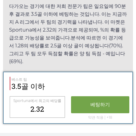
다가오는 경기에 대한 저희 전문가 팁은
일요일
에 90분
후 결과로 3.5골 이하에 베팅하는 것입니다. 이는 지금까
지 A 리그에서 두 팀의 경기력을 나타냅니다. 이 마켓은
Sportuna
에서
2.32
의 가격으로 제공되며, %의 확률 등
급으로 가능성을 보여줍니다.분석에 따르면 이 경기에
서
1.28
의 배당률로 2.5골 이상 골이 예상됩니다(70%).
그리고 두 팀 모두 득점할 확률은 양 팀 득점 - 예입니다
(69%).
베스트 팁
3.5골 이하
Sportuna
에서 최고의 배당률
베팅하기
2.32
약관 적용 | +18