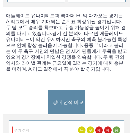
애들레이드 유나이티드과 맥아더 FC의 다가오는 경기는
A 리그에서 매우 기대되는 순위표 최상위권 경기입니다.
두 팀 모두 승리를 확보하고 우승 가능성을 높이기 위해 결
의를 다지고 있습니다.경기 전 분석에 따르면 애들레이드
유나이티드이 약간 우세하지만 축구의 예측 불가능한 특성
으로 인해 항상 놀라움이 가능합니다. 종종 ""이라고 불리
는 이 두 축구 거인의 만남은 전 세계 팬들에게 주목을 받고
있으며 경기장에서 치열한 경쟁을 약속합니다. 두 팀 간의
역사와 라이벌 관계는
금요일
에 열리는 경기에 대한 흥분
을 더하며, A 리그 일정에서 꼭 봐야 할 경기입니다.
상대 전적 비교
무
무
패
패
승
경기 성적