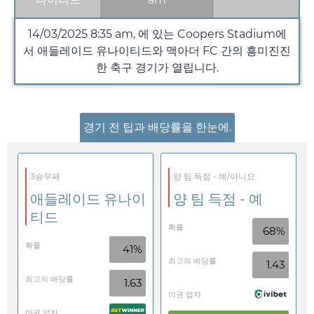
14/03/2025
8:35 am
, 에 있는 Coopers Stadium에
서 애들레이드 유나이티드와 맥아더 FC 간의 흥미진진
한 축구 경기가 열립니다.
경기 전 팁과 배당률을 한눈에.
3승무패
양 팀 득점 - 예/아니요
애들레이드 유나이
양 팀 득점 - 예
티드
확률
68%
확률
41%
최고의 배당률
1.43
최고의 배당률
1.63
마권 업자
마권 업자