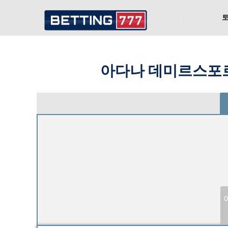
아다나 데미르스포르 v