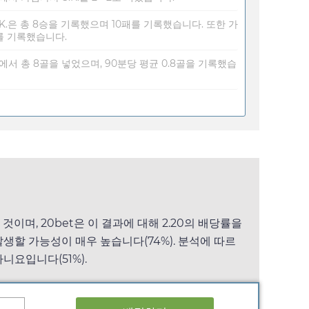
K.은 총 8승을 기록했으며 10패를 기록했습니다. 또한 가
부를 기록했습니다.
기에서 총 8골을 넣었으며, 90분당 평균 0.8골을 기록했습
 것이며,
20bet
은 이 결과에 대해
2.20
의 배당률을
발생할 가능성이 매우 높습니다(74%). 분석에 따르
아니요입니다(51%).