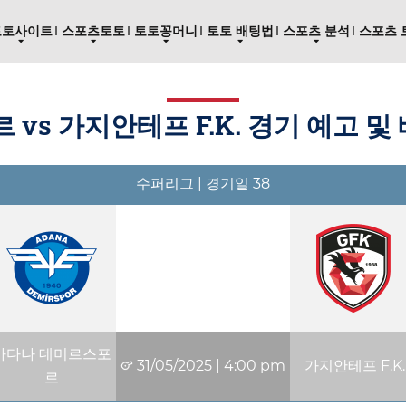
토토사이트
스포츠토토
토토꽁머니
토토 배팅법
스포츠 분석
스포츠 
s 가지안테프 F.K. 경기 예고 및 
수퍼리그 | 경기일 38
아다나 데미르스포
31/05/2025
|
4:00 pm
가지안테프 F.K.
르