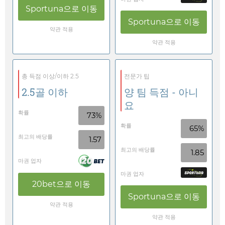
Sportuna
으로 이동
Sportuna
으로 이동
약관 적용
약관 적용
총 득점 이상/이하 2.5
전문가 팁
2.5골 이하
양 팀 득점 - 아니
요
확률
73%
확률
65%
최고의 배당률
1.57
최고의 배당률
1.85
마권 업자
마권 업자
20bet
으로 이동
Sportuna
으로 이동
약관 적용
약관 적용