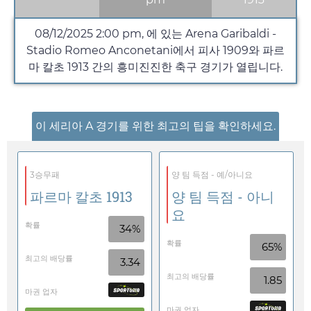
08/12/2025
2:00 pm
, 에 있는 Arena Garibaldi -
Stadio Romeo Anconetani에서 피사 1909와 파르
마 칼초 1913 간의 흥미진진한 축구 경기가 열립니다.
이 세리아 A 경기를 위한 최고의 팁을 확인하세요.
3승무패
양 팀 득점 - 예/아니요
파르마 칼초 1913
양 팀 득점 - 아니
요
확률
34%
확률
65%
최고의 배당률
3.34
최고의 배당률
1.85
마권 업자
마권 업자