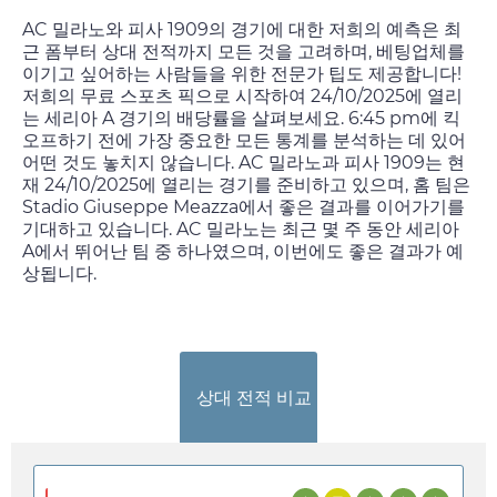
AC 밀라노와 피사 1909의 경기에 대한 저희의 예측은 최
근 폼부터 상대 전적까지 모든 것을 고려하며, 베팅업체를
이기고 싶어하는 사람들을 위한 전문가 팁도 제공합니다!
저희의 무료 스포츠 픽으로 시작하여
24/10/2025
에 열리
는 세리아 A 경기의 배당률을 살펴보세요.
6:45 pm
에 킥
오프하기 전에 가장 중요한 모든 통계를 분석하는 데 있어
어떤 것도 놓치지 않습니다. AC 밀라노과 피사 1909는 현
재
24/10/2025
에 열리는 경기를 준비하고 있으며, 홈 팀은
Stadio Giuseppe Meazza에서 좋은 결과를 이어가기를
기대하고 있습니다. AC 밀라노는 최근 몇 주 동안 세리아
A에서 뛰어난 팀 중 하나였으며, 이번에도 좋은 결과가 예
상됩니다.
상대 전적 비교