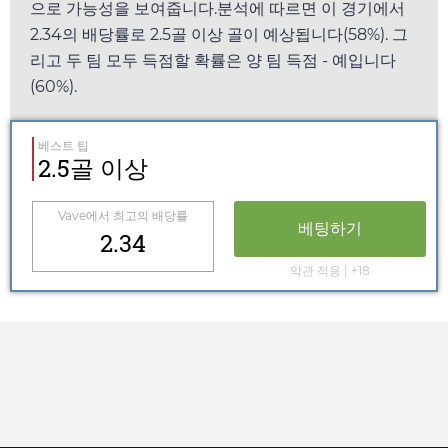
으로 가능성을 보여줍니다.분석에 따르면 이 경기에서
2.34
의 배당률로 2.5골 이상 골이 예상됩니다(58%). 그
리고 두 팀 모두 득점할 확률은 양 팀 득점 - 예입니다
(60%).
베스트 팁
2.5골 이상
Vave
에서 최고의 배당률
베팅하기
2.34
약관 적용 | +18