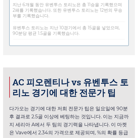
지난 6개월 동안 유벤투스 토리노은 총 11승을 기록했으며
2패를 기록했습니다. 또한 유벤투스 토리노는 12번의 무승
부를 기록했습니다.
유벤투스 토리노는 지난 10경기에서 총 15골을 넣었으며,
90분당 평균 1.5골을 기록했습니다.
AC 피오렌티나 vs 유벤투스 토
리노 경기에 대한 전문가 팁
다가오는 경기에 대한 저희 전문가 팁은
일요일
에 90분
후 결과로 2.5골 이상에 베팅하는 것입니다. 이는 지금까
지 세리아 A에서 두 팀의 경기력을 나타냅니다. 이 마켓
은
Vave
에서
2.34
의 가격으로 제공되며, %의 확률 등급