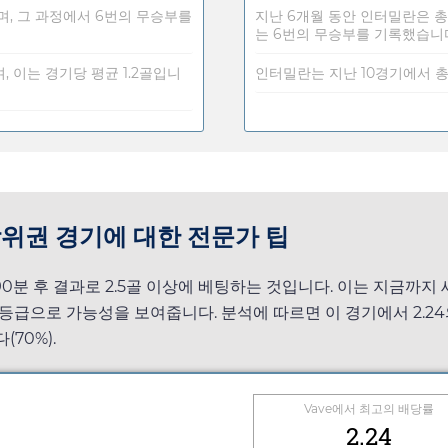
며, 그 과정에서 6번의 무승부를
지난 6개월 동안 인터밀란은 총
는 6번의 무승부를 기록했습니
, 이는 경기당 평균 1.2골입니
인터밀란는 지난 10경기에서 총
상위권 경기에 대한 전문가 팁
90분 후 결과로 2.5골 이상에 베팅하는 것입니다. 이는 지금까지
률 등급으로 가능성을 보여줍니다. 분석에 따르면 이 경기에서
2.24
(70%).
Vave
에서 최고의 배당률
2.24