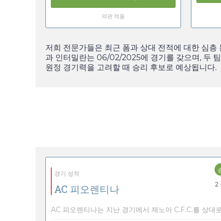
약관 적용
저희 전문가들은 최근 폼과 상대 전적에 대한 심층
과 인터밀란는
06/02/2025
에 경기를 갖으며, 두
원정 경기력을 고려할 때 승리 후보로 예상됩니다.
경기 성적
2 
AC 피오렌티나
AC 피오렌티나는 지난 경기에서 제노아 C.F.C.를 상대로 