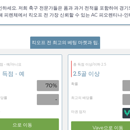
인하세요. 저희 축구 전문가들은 폼과 과거 전적을 포함하여 경기와
해 피렌체에서 킥오프 전 가장 신뢰할 수 있는 AC 피오렌티나-
킥오프 전 최고의 베팅 마켓과 팁.
점 - 예/아니요
총 득점 이상/이하 2.5
 득점 - 예
2.5골 이상
확률
70%
배당률
최고의 배당률
-
자
마권 업자
으로 이동
Vave
으로 이동