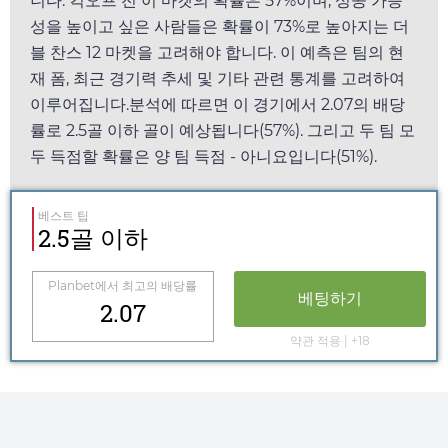
니다. 킥오프 전 이 마켓의 확률은 57%이며, 성공 가능
성을 높이고 싶은 사람들은 확률이 73%로 높아지는 더
블 찬스 12 마켓을 고려해야 합니다. 이 예측은 팀의 현
재 폼, 최근 경기력 추세 및 기타 관련 통계를 고려하여
이루어집니다.분석에 따르면 이 경기에서
2.07
의 배당
률로 2.5골 이하 골이 예상됩니다(57%). 그리고 두 팀 모
두 득점할 확률은 양 팀 득점 - 아니요입니다(51%).
베스트 팁
2.5골 이하
Planbet
에서 최고의 배당률
베팅하기
2.07
약관 적용 | +18