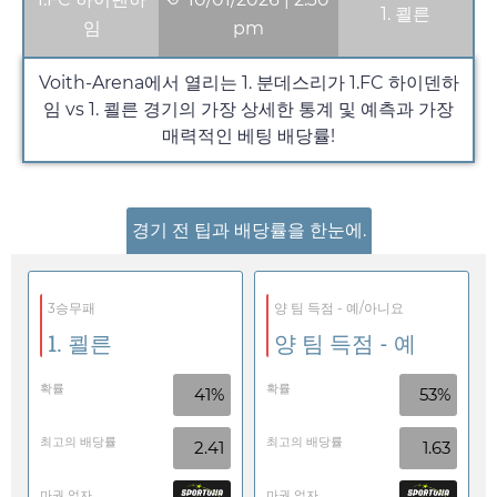
1. 쾰른
임
pm
Voith-Arena에서 열리는 1. 분데스리가 1.FC 하이덴하
임 vs 1. 쾰른 경기의 가장 상세한 통계 및 예측과 가장
매력적인 베팅 배당률!
경기 전 팁과 배당률을 한눈에.
3승무패
양 팀 득점 - 예/아니요
1. 쾰른
양 팀 득점 - 예
확률
확률
41%
53%
최고의 배당률
최고의 배당률
2.41
1.63
마권 업자
마권 업자