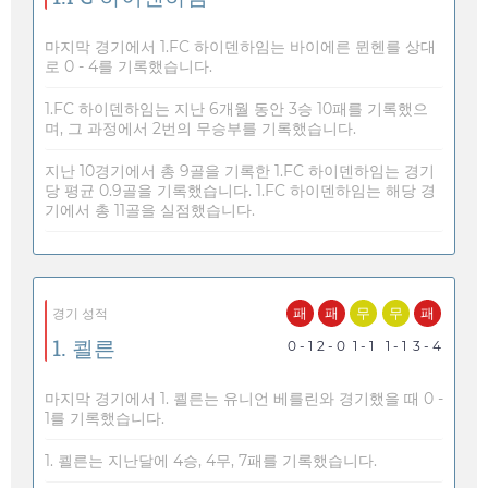
마지막 경기에서 1.FC 하이덴하임는 바이에른 뮌헨를 상대
로 0 - 4를 기록했습니다.
1.FC 하이덴하임는 지난 6개월 동안 3승 10패를 기록했으
며, 그 과정에서 2번의 무승부를 기록했습니다.
지난 10경기에서 총 9골을 기록한 1.FC 하이덴하임는 경기
당 평균 0.9골을 기록했습니다. 1.FC 하이덴하임는 해당 경
기에서 총 11골을 실점했습니다.
패
패
무
무
패
경기 성적
1. 쾰른
0 - 1
2 - 0
1 - 1
1 - 1
3 - 4
마지막 경기에서 1. 쾰른는 유니언 베를린와 경기했을 때 0 -
1를 기록했습니다.
1. 쾰른는 지난달에 4승, 4무, 7패를 기록했습니다.