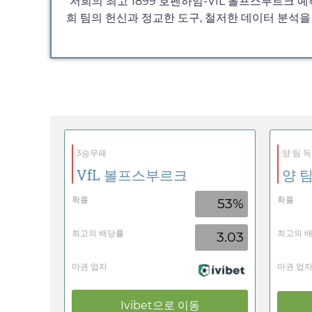
저희의 최고 1899 호펜하임-VfL 볼프스부르크 
희 팀의 헌신과 정교한 도구, 철저한 데이터 분석을
3승무패
양 팀 득
VfL 볼프스부르크
양 팀
확률
확률
53%
최고의 배당률
최고의 
3.03
마권 업자
마권 업
Ivibet
으로 이동