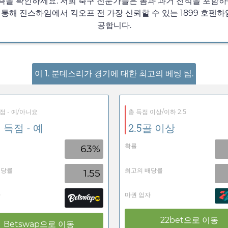
예측을 확인하세요. 저희 축구 전문가들은 폼과 과거 전적을 포함
 통해 진스하임에서 킥오프 전 가장 신뢰할 수 있는 1899 호펜하
공합니다.
이 1. 분데스리가 경기에 대한 최고의 베팅 팁.
점 - 예/아니요
총 득점 이상/이하 2.5
 득점 - 예
2.5골 이상
확률
63%
배당률
최고의 배당률
1.55
자
마권 업자
22bet
으로 이동
Betswap
으로 이동