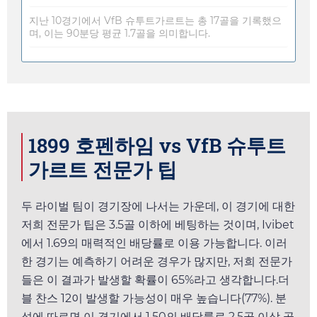
지난 10경기에서 VfB 슈투트가르트는 총 17골을 기록했으
며, 이는 90분당 평균 1.7골을 의미합니다.
1899 호펜하임 vs VfB 슈투트
가르트 전문가 팁
두 라이벌 팀이 경기장에 나서는 가운데, 이 경기에 대한
저희 전문가 팁은 3.5골 이하에 베팅하는 것이며,
Ivibet
에서
1.69
의 매력적인 배당률로 이용 가능합니다. 이러
한 경기는 예측하기 어려운 경우가 많지만, 저희 전문가
들은 이 결과가 발생할 확률이 65%라고 생각합니다.더
블 찬스 12이 발생할 가능성이 매우 높습니다(77%). 분
석에 따르면 이 경기에서
1.50
의 배당률로 2.5골 이상 골