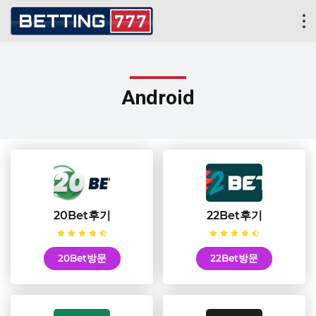
Android
20Bet후기
22Bet후기
20Bet방문
22Bet방문