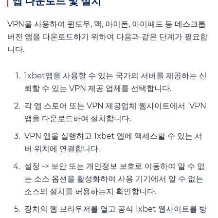
앱 다운로드 및 설치
VPN을 사용하여 윈도우, 맥, 아이폰, 아이패드 등 데스크톱
버전 앱을 다운로드하기 위하여 다음과 같은 단계가 필요합
니다.
1xbet앱을 사용할 수 있는 국가의 서버를 제공하는 신
뢰할 수 있는 VPN 제공 업체를 선택합니다.
각 앱 스토어 또는 VPN 제공업체 웹사이트에서 VPN
앱을 다운로드하여 설치합니다.
VPN 앱을 실행하고 1xbet 앱에 액세스할 수 있는 서
버 위치에 연결합니다.
설정 -> 보안 또는 개인정보 보호로 이동하여 알 수 없
는 소스 옵션을 활성화하여 사용 기기에서 알 수 없는
소스의 설치를 허용하는지 확인합니다.
장치의 웹 브라우저를 열고 공식 1xbet 웹사이트를 방