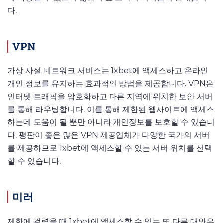
다.
VPN
가상 사설 네트워크 서비스는 1xbet에 액세스하고 온라인
개인 정보를 유지하는 효과적인 방법을 제공합니다. VPN은
인터넷 트래픽을 암호화하고 다른 지역에 위치한 보안 서버
를 통해 라우팅합니다. 이를 통해 제한된 웹사이트에 액세스
하는데 도움이 될 뿐만 아니라 개인정보를 보호할 수 있습니
다. 평판이 좋은 많은 VPN 제공업체가 다양한 국가의 서버
를 제공하므로 1xbet에 액세스할 수 있는 서버 위치를 선택
할 수 있습니다.
미러
제한에 걸렸을 때 1xbet에 액세스할 수 있는 또 다른 대안은