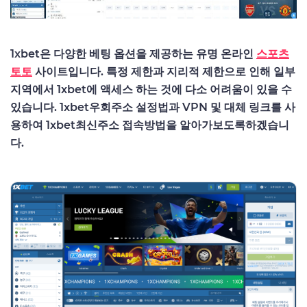
1xbet은 다양한 베팅 옵션을 제공하는 유명 온라인
스포츠
토토
사이트입니다. 특정 제한과 지리적 제한으로 인해 일부
지역에서 1xbet에 액세스 하는 것에 다소 어려움이 있을 수
있습니다. 1xbet우회주소 설정법과 VPN 및 대체 링크를 사
용하여 1xbet최신주소 접속방법을 알아가보도록하겠습니
다.