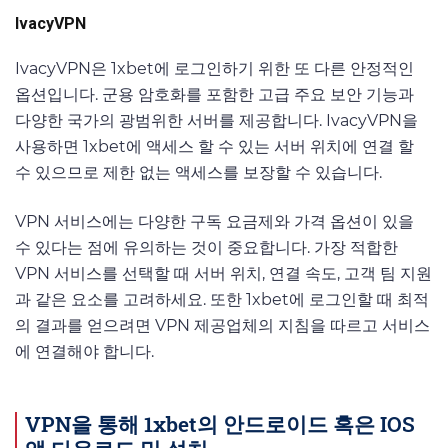
IvacyVPN
IvacyVPN은 1xbet에 로그인하기 위한 또 다른 안정적인
옵션입니다. 군용 암호화를 포함한 고급 주요 보안 기능과
다양한 국가의 광범위한 서버를 제공합니다. IvacyVPN을
사용하면 1xbet에 액세스 할 수 있는 서버 위치에 연결 할
수 있으므로 제한 없는 액세스를 보장할 수 있습니다.
VPN 서비스에는 다양한 구독 요금제와 가격 옵션이 있을
수 있다는 점에 유의하는 것이 중요합니다. 가장 적합한
VPN 서비스를 선택할 때 서버 위치, 연결 속도, 고객 팀 지원
과 같은 요소를 고려하세요. 또한 1xbet에 로그인할 때 최적
의 결과를 얻으려면 VPN 제공업체의 지침을 따르고 서비스
에 연결해야 합니다.
VPN을 통해 1xbet의 안드로이드 혹은 IOS