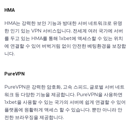
HMA
HMA는 강력한 보안 기능과 방대한 서버 네트워크로 유명
한 인기 있는 VPN 서비스입니다. 전세계 여러 국가에 서버
를 두고 있는 HMA를 통해 1xbet에 액세스할 수 있는 위치
에 연결할 수 있어 버벅거림 없이 안전한 베팅환경을 보장합
니다.
PureVPN
PureVPN은 강력한 암호화, 고속 스피드, 글로벌 서버 네트
워크 등 다양한 기능을 제공합니다. PureVPN을 사용하면
1xbet을 사용할 수 있는 국가의 서버에 쉽게 연결할 수 있어
플랫폼에 원활하게 액세스 할 수 있습니다. 뿐만 아니라 안
전한 브라우징을 제공합니다.