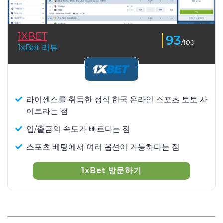
1XBET
93
/100
1xBet 리뷰
라이센스를 취득한 정식 한국 온라인 스포츠 토토 사
이트라는 점
입/출금의 속도가 빠르다는 점
스포츠 베팅에서 여러 옵션이 가능하다는 점
1xBet 방문하기