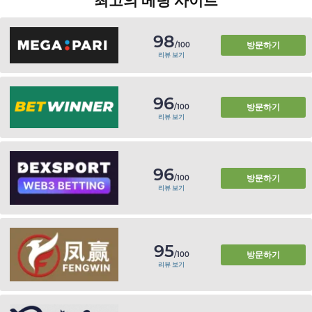
최고의 베팅 사이트
98
방문하기
/100
리뷰 보기
96
방문하기
/100
리뷰 보기
96
방문하기
/100
리뷰 보기
95
방문하기
/100
리뷰 보기