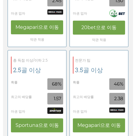
2.45
1.50
마권 업자
마권 업자
Megapari
으로 이동
20bet
으로 이동
약관 적용
약관 적용
총 득점 이상/이하 2.5
전문가 팁
2.5골 이상
3.5골 이상
확률
확률
68%
46%
최고의 배당률
최고의 배당률
1.57
2.38
마권 업자
마권 업자
Sportuna
으로 이동
Megapari
으로 이동