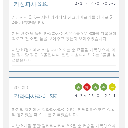
카심파사 S.K.
3 - 2
1 - 1
4 - 0
1 - 0
3 - 3
카심파사 S.K.는 지난 경기에서 젠크러비르기를 상대로 3 -
2를 기록했습니다.
지난 20개월 동안 카심파사 S.K.은 4승 7무 9패를 기록하며
킥오프 전 어떤 폼을 보여주고 있는지 보여주었습니다.
지난 10경기에서 카심파사 S.K.는 총 12골을 기록했으며, 이
는 경기당 평균 1.2골입니다. 반면 카심파사 S.K.는 4골을 실
점했습니다.
승
패
승
승
무
경기 성적
갈라타사라이 SK
4 - 2
4 - 1
3 - 0
1 - 2
1 - 1
마지막 경기에서 갈라타사라이 SK는 안탈리아스포르 A.S.
와 경기했을 때 4 - 2를 기록했습니다.
지난 6개월 동안 갈라타사라이 SK은 총 15승을 기록했으며