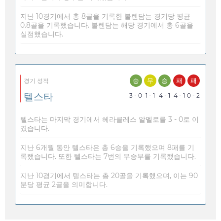
지난 10경기에서 총 8골을 기록한 볼렌담는 경기당 평균
0.8골을 기록했습니다. 볼렌담는 해당 경기에서 총 6골을
실점했습니다.
승
무
승
패
패
경기 성적
텔스타
3 - 0
1 - 1
4 - 1
4 - 1
0 - 2
텔스타는 마지막 경기에서 헤라클레스 알멜로를 3 - 0로 이
겼습니다.
지난 6개월 동안 텔스타은 총 6승을 기록했으며 8패를 기
록했습니다. 또한 텔스타는 7번의 무승부를 기록했습니다.
지난 10경기에서 텔스타는 총 20골을 기록했으며, 이는 90
분당 평균 2골을 의미합니다.