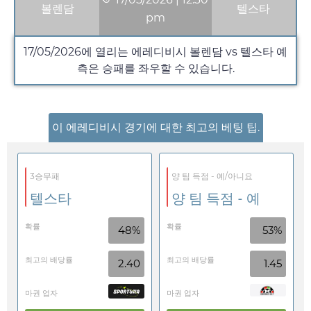
볼렌담
텔스타
pm
17/05/2026
에 열리는 에레디비시 볼렌담 vs 텔스타 예
측은 승패를 좌우할 수 있습니다.
이 에레디비시 경기에 대한 최고의 베팅 팁.
3승무패
양 팀 득점 - 예/아니요
텔스타
양 팀 득점 - 예
확률
확률
48%
53%
최고의 배당률
최고의 배당률
2.40
1.45
마권 업자
마권 업자