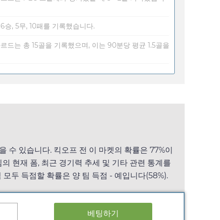
, 5무, 10패를 기록했습니다.
드는 총 15골을 기록했으며, 이는 90분당 평균 1.5골을
을 수 있습니다. 킥오프 전 이 마켓의 확률은 77%이
의 현재 폼, 최근 경기력 추세 및 기타 관련 통계를
 모두 득점할 확률은 양 팀 득점 - 예입니다(58%).
베팅하기