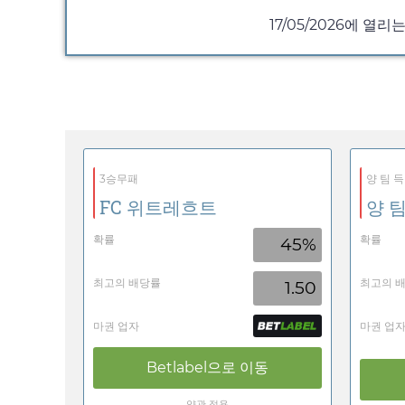
17/05/2026
에 열리는
3승무패
양 팀 득
FC 위트레흐트
양 팀
확률
확률
45%
최고의 배당률
최고의 
1.50
마권 업자
마권 업
Betlabel
으로 이동
약관 적용