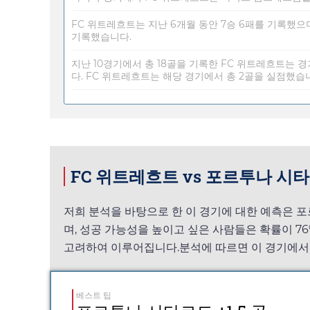
FC 위트레흐트는 지난 6개월 동안 7승 6패를 기록했으
기록했습니다.
지난 10경기에서 총 18골을 기록한 FC 위트레흐트는 경
다. FC 위트레흐트는 해당 경기에서 총 2골을 실점했습
FC 위트레흐트 vs 포르투나 시
저희 분석을 바탕으로 한 이 경기에 대한 예측은 포르
며, 성공 가능성을 높이고 싶은 사람들은 확률이 76
고려하여 이루어집니다.분석에 따르면 이 경기에
베스트 팁