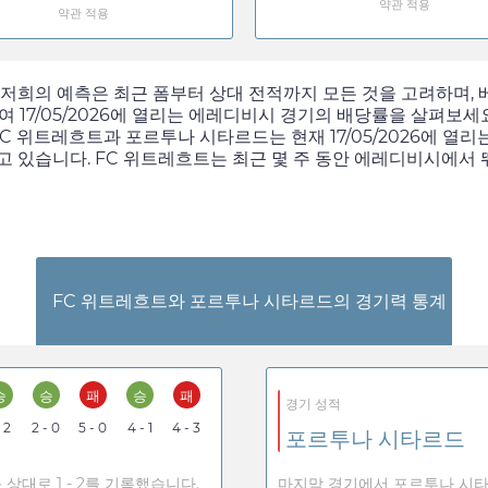
약관 적용
약관 적용
저희의 예측은 최근 폼부터 상대 전적까지 모든 것을 고려하며,
하여
17/05/2026
에 열리는 에레디비시 경기의 배당률을 살펴보세
 FC 위트레흐트과 포르투나 시타르드는 현재
17/05/2026
에 열리는
하고 있습니다. FC 위트레흐트는 최근 몇 주 동안 에레디비시에서
FC 위트레흐트와 포르투나 시타르드의 경기력 통계
승
승
패
승
패
경기 성적
- 2
2 - 0
5 - 0
4 - 1
4 - 3
포르투나 시타르드
대로 1 - 2를 기록했습니다.
마지막 경기에서 포르투나 시타르