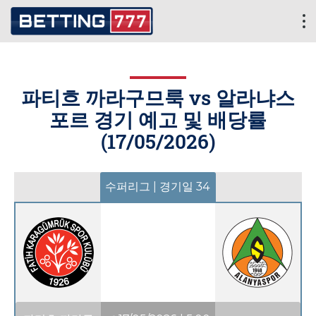
파티흐 까라구므룩 vs 알라냐스
포르 경기 예고 및 배당률
(
17/05/2026
)
수퍼리그 | 경기일 34