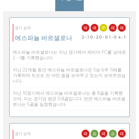
패
패
무
패
패
경기 성적
에스파뇰 바르셀로나
2 - 1
0 - 2
0 - 0
1 - 0
4 - 1
에스파뇰 바르셀로나는 지난 경기에서 세비야 FC를 상대로
2 - 1를 기록했습니다.
지난 22개월 동안 에스파뇰 바르셀로나은 5승 6무 11패를
기록하며 킥오프 전 어떤 폼을 보여주고 있는지 보여주었습
니다.
지난 10경기에서 에스파뇰 바르셀로나는 총 8골을 기록했
으며, 이는 경기당 평균 0.8골입니다. 반면 에스파뇰 바르셀
로나는 5골을 실점했습니다.
패
승
패
승
패
경기 성적