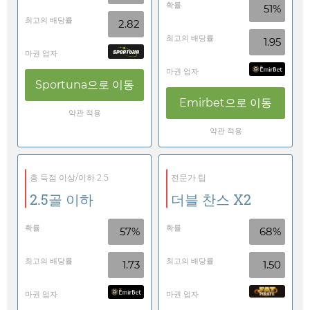
확률
51%
최고의 배당률
2.82
최고의 배당률
1.95
마권 업자
마권 업자
Sportuna
으로 이동
Emirbet
으로 이동
약관 적용
약관 적용
총 득점 이상/이하 2.5
전문가 팁
2.5골 이하
더블 찬스 X2
확률
확률
57%
68%
최고의 배당률
최고의 배당률
1.73
1.50
마권 업자
마권 업자