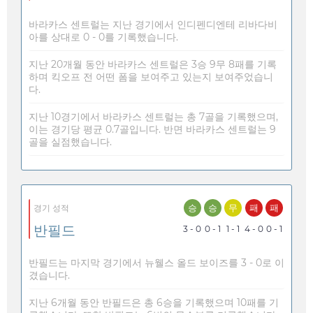
바라카스 센트럴는 지난 경기에서 인디펜디엔테 리바다비
아를 상대로 0 - 0를 기록했습니다.
지난 20개월 동안 바라카스 센트럴은 3승 9무 8패를 기록
하며 킥오프 전 어떤 폼을 보여주고 있는지 보여주었습니
다.
지난 10경기에서 바라카스 센트럴는 총 7골을 기록했으며,
이는 경기당 평균 0.7골입니다. 반면 바라카스 센트럴는 9
골을 실점했습니다.
승
승
무
패
패
경기 성적
반필드
3 - 0
0 - 1
1 - 1
4 - 0
0 - 1
반필드는 마지막 경기에서 뉴웰스 올드 보이즈를 3 - 0로 이
겼습니다.
지난 6개월 동안 반필드은 총 6승을 기록했으며 10패를 기