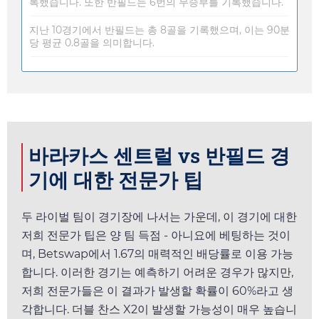
록했습니다. 또한 반필드는 6번의 무승부를 기록했습니다.
지난 10경기에서 반필드는 총 8골을 기록했으며, 이는 90분
당 평균 0.8골을 의미합니다.
바라카스 센트럴 vs 반필드 경
기에 대한 전문가 팁
두 라이벌 팀이 경기장에 나서는 가운데, 이 경기에 대한
저희 전문가 팁은 양 팀 득점 - 아니요에 베팅하는 것이
며,
Betswap
에서
1.67
의 매력적인 배당률로 이용 가능
합니다. 이러한 경기는 예측하기 어려운 경우가 많지만,
저희 전문가들은 이 결과가 발생할 확률이 60%라고 생
각합니다. 더블 찬스 X2이 발생할 가능성이 매우 높습니