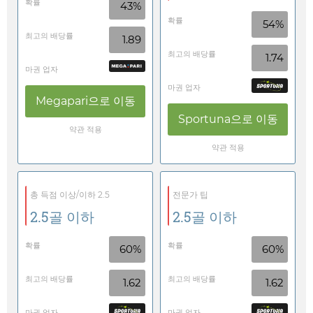
확률
43%
확률
54%
최고의 배당률
1.89
최고의 배당률
1.74
마권 업자
마권 업자
Megapari
으로 이동
Sportuna
으로 이동
약관 적용
약관 적용
총 득점 이상/이하 2.5
전문가 팁
2.5골 이하
2.5골 이하
확률
확률
60%
60%
최고의 배당률
최고의 배당률
1.62
1.62
마권 업자
마권 업자